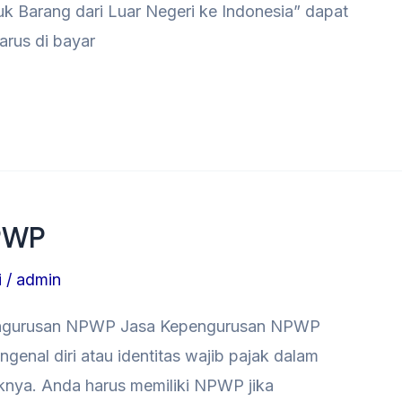
k Barang dari Luar Negeri ke Indonesia” dapat
rus di bayar
NPWP
i
/
admin
ngurusan NPWP Jasa Kepengurusan NPWP
nal diri atau identitas wajib pajak dalam
knya. Anda harus memiliki NPWP jika