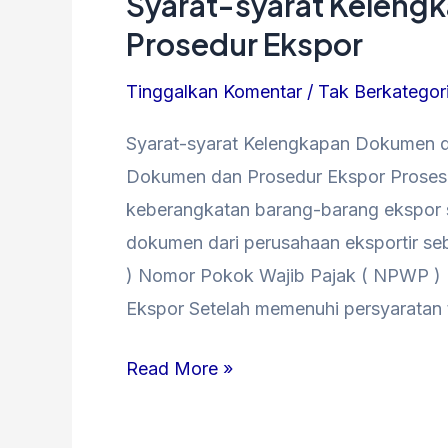
Syarat-syarat Kelen
Syarat-
syarat
Prosedur Ekspor
Kelengkapan
Tinggalkan Komentar
/
Tak Berkategor
Dokumen
dan
Syarat-syarat Kelengkapan Dokumen d
Prosedur
Dokumen dan Prosedur Ekspor Proses 
Ekspor
keberangkatan barang-barang ekspor
dokumen dari perusahaan eksportir seb
) Nomor Pokok Wajib Pajak ( NPWP ) I
Ekspor Setelah memenuhi persyaratan 
Read More »