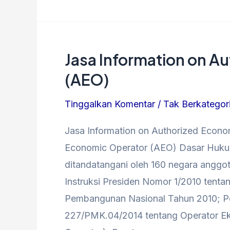
Jasa Information on A
Jasa
Information
(AEO)
on
Tinggalkan Komentar
/
Tak Berkategor
Authorized
Economic
Jasa Information on Authorized Econo
Operator
Economic Operator (AEO) Dasar Hukum
(AEO)
ditandatangani oleh 160 negara anggo
Instruksi Presiden Nomor 1/2010 tenta
Pembangunan Nasional Tahun 2010; P
227/PMK.04/2014 tentang Operator Ek