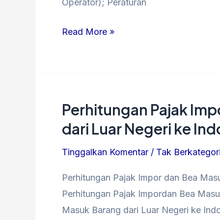
Operator); Peraturan
Read More »
Perhitungan Pajak Imp
Perhitungan
Pajak
dari Luar Negeri ke In
Impor
Tinggalkan Komentar
/
Tak Berkategor
dan
Bea
Perhitungan Pajak Impor dan Bea Masu
Masuk
Perhitungan Pajak Impordan Bea Masu
Barang
Masuk Barang dari Luar Negeri ke Indo