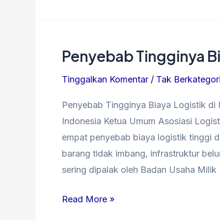
Penyebab Tingginya Bia
Penyebab
Tingginya
Tinggalkan Komentar
/
Tak Berkategor
Biaya
Logistik
Penyebab Tingginya Biaya Logistik di 
di
Indonesia Ketua Umum Asosiasi Logist
Indonesia
empat penyebab biaya logistik tinggi 
barang tidak imbang, infrastruktur bel
sering dipalak oleh Badan Usaha Milik
Read More »