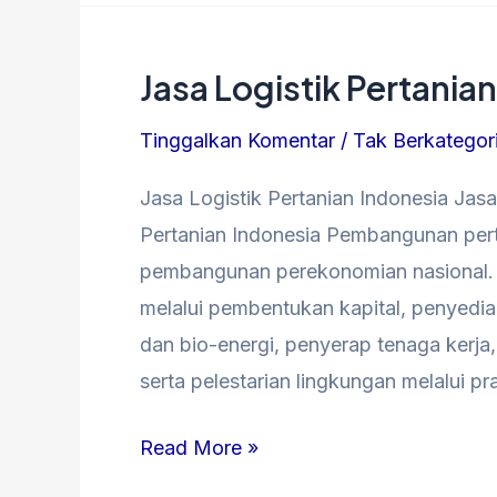
Jasa Logistik Pertania
Jasa
Logistik
Tinggalkan Komentar
/
Tak Berkategor
Pertanian
Indonesia
Jasa Logistik Pertanian Indonesia Jasa
Pertanian Indonesia Pembangunan perta
pembangunan perekonomian nasional. Pe
melalui pembentukan kapital, penyedi
dan bio-energi, penyerap tenaga kerj
serta pelestarian lingkungan melalui p
Read More »