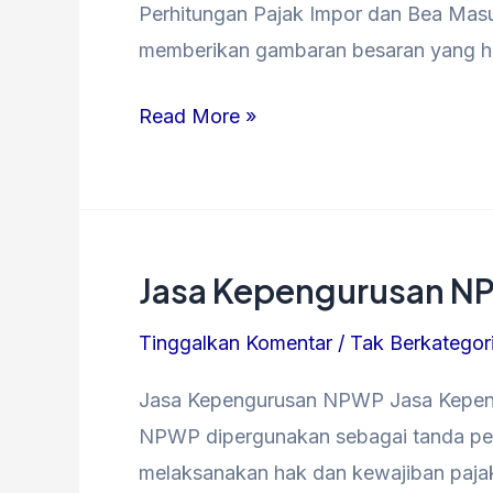
dari
Perhitungan Pajak Impor dan Bea Masu
Luar
memberikan gambaran besaran yang ha
Negeri
ke
Read More »
Indonesia
Jasa Kepengurusan 
Jasa
Kepengurusan
Tinggalkan Komentar
/
Tak Berkategor
NPWP
Jasa Kepengurusan NPWP Jasa Kepe
NPWP dipergunakan sebagai tanda penge
melaksanakan hak dan kewajiban paja