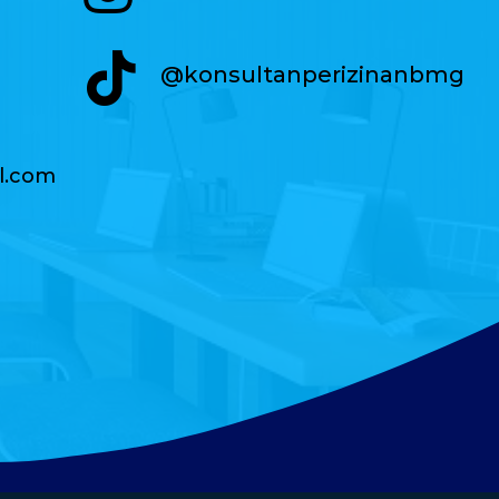
@konsultanperizinanbmg
l.com