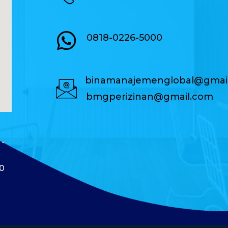
0818-0226-5000
binamanajemenglobal@gmai
bmgperizinan@gmail.com
 -
40