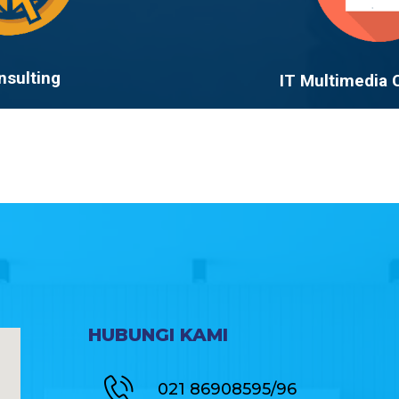
nsulting
IT Multimedia 
HUBUNGI KAMI
021 86908595/96