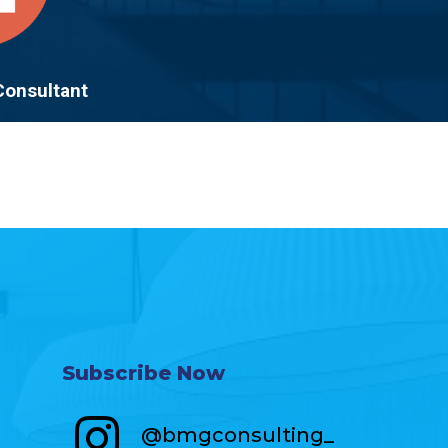
Consultant
Subscribe Now
@bmgconsulting_