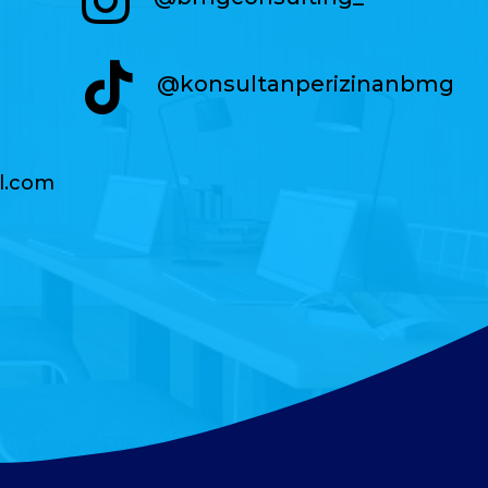
@konsultanperizinanbmg
l.com