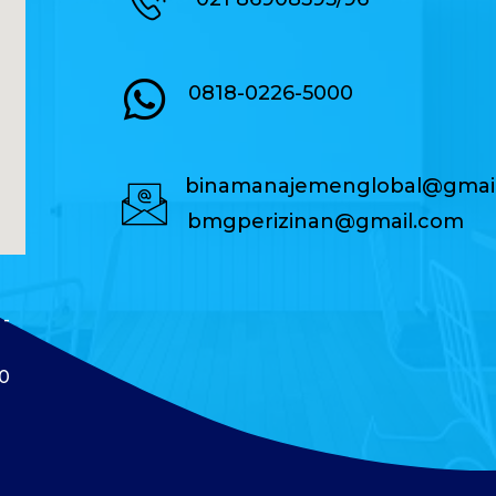
0818-0226-5000
binamanajemenglobal@gmai
bmgperizinan@gmail.com
 -
40